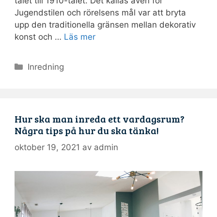
talet till 1910-talet. Det kallas även för
Jugendstilen och rörelsens mål var att bryta
upp den traditionella gränsen mellan dekorativ
konst och …
Läs mer
Kategorier
Inredning
Hur ska man inreda ett vardagsrum?
Några tips på hur du ska tänka!
oktober 19, 2021
av
admin