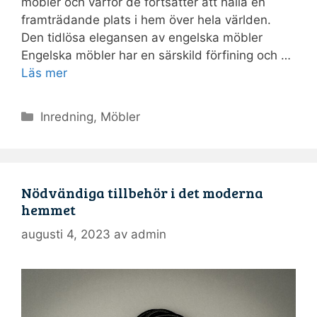
möbler och varför de fortsätter att hålla en
framträdande plats i hem över hela världen.
Den tidlösa elegansen av engelska möbler
Engelska möbler har en särskild förfining och …
Läs mer
Kategorier
Inredning
,
Möbler
Nödvändiga tillbehör i det moderna
hemmet
augusti 4, 2023
av
admin